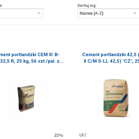
e:
Sortuj wg:
ent portlandzki CEM II/ B-
Cement portlandzki 42,5
32,5 R, 25 kg, 56 szt./pal. z
II C/M S-LL 42,5) "CZ", 2
Niemiec
56 szt./pal. z Niemie
23%
VAT