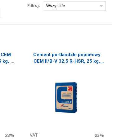
Filtruj:
 (CEM
Cement portlandzki popiołowy
5 kg,
CEM II/B-V 32,5 R-HSR, 25 kg,
c
56 szt./pal. niebieski
23%
VAT
23%